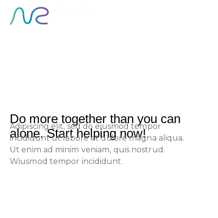
About Us
Do more together than you can
Adipiscing elit, sed do eiusmod tempor
alone. Start helping now!
incididunt ut labore et dolore magna aliqua.
Ut enim ad minim veniam, quis nostrud.
Wiusmod tempor incididunt.