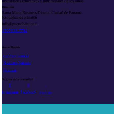
necesidades educativas y nutricionales de los niños
Dirección
Santa Maria Business District, Ciudad de Panamá,
República de Panamá
info@puertobaru.com
+507 830-7794
Acceso Rápido
Quiénes Somos
Nuestros Valores
Noticias
Se parte de la comunidad
Instagram
Facebook
Youtube