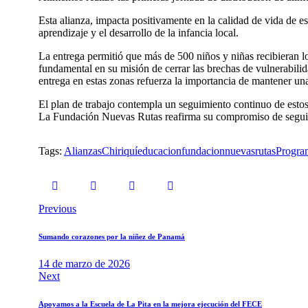
Esta alianza, impacta positivamente en la calidad de vida de 
aprendizaje y el desarrollo de la infancia local.
La entrega permitió que más de 500 niños y niñas recibieran l
fundamental en su misión de cerrar las brechas de vulnerabilid
entrega en estas zonas refuerza la importancia de mantener una
El plan de trabajo contempla un seguimiento continuo de estos
La Fundación Nuevas Rutas reafirma su compromiso de seguir s
Tags:
Alianzas
Chiriquí
educacion
fundacionnuevasrutas
Progra
Navegación
Previous
de
Sumando corazones por la niñez de Panamá
entradas
14 de marzo de 2026
Next
Apoyamos a la Escuela de La Pita en la mejora ejecución del FECE