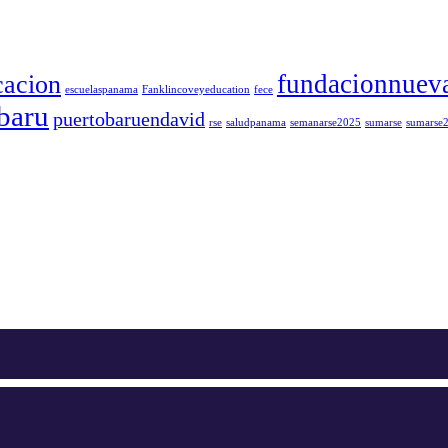
fundacionnueva
cacion
escuelaspanama
Fanklincoveyeducation
fece
baru
puertobaruendavid
rse
saludpanama
semanarse2025
sumarse
sumarse