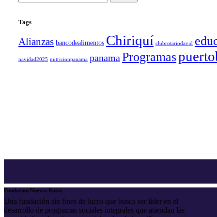
Tags
Chiriquí
edu
Alianzas
bancodealimentos
clubrotariodavid
puerto
Programas
panama
navidad2025
nutricionpanama
Fundacion Nuevas Rutas
Una fundación sin ﬁnes de lucro que busca ser líder en el
desarrollo de programas sociales integrales que atiendan las