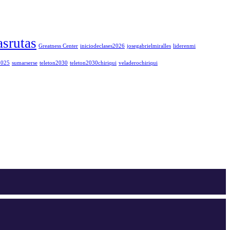
srutas
Greatness Center
iniciodeclases2026
josegabrielmiralles
liderenmi
2025
sumarserse
teleton2030
teleton2030chiriqui
veladerochiriqui